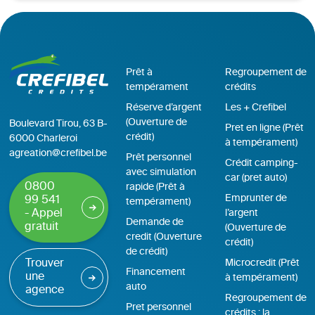
Prêt à
Regroupement de
tempérament
crédits
Réserve d’argent
Les + Crefibel
(Ouverture de
Boulevard Tirou, 63 B-
Pret en ligne (Prêt
crédit)
6000 Charleroi
à tempérament)
agreation@crefibel.be
Prêt personnel
Crédit camping-
avec simulation
car (pret auto)
0800
rapide (Prêt à
Emprunter de
99 541
tempérament)
- Appel
l’argent
Demande de
gratuit
(Ouverture de
credit (Ouverture
crédit)
de crédit)
Trouver
Microcredit (Prêt
Financement
une
à tempérament)
auto
agence
Regroupement de
Pret personnel
crédits : la