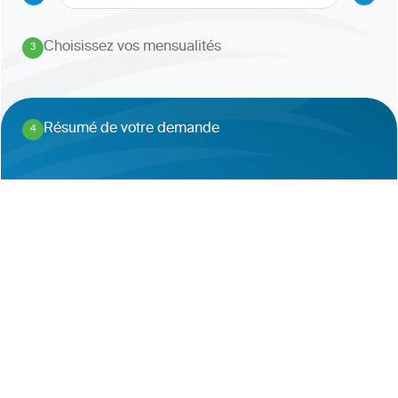
Choisissez vos mensualités
3
.
Résumé de votre demande
4
.