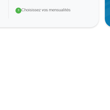
Choisissez vos mensualités
3
.