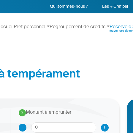
Qui sommes-nous ?
Les + Crefibel
ccueil
Prêt personnel
Regroupement de crédits
Réserve d’
(ouverture de cré
 à tempérament
Montant à emprunter
2
.
-
+