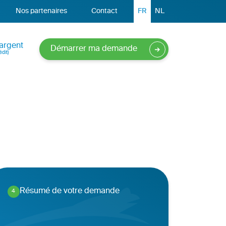
Nos partenaires
Contact
FR
NL
argent
Démarrer ma demande
dit)
Résumé de votre demande
4
.