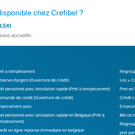
isponible chez Crefibel ?
.541
.
vous accueillir.
rêt à tempérament
Regroup
serve d’argent (Ouverture de crédit)
Les + Cr
êt personnel avec simulation rapide (Prêt à tempérament)
Pret en 
mande de credit (Ouverture de crédit)
Crédit c
inancement auto
Emprunte
et personnel avec simulation rapide en Belgique (Prêt à
Microcr
empérament)
Regroup
edit en ligne reponse immediate en belgique
pret pan