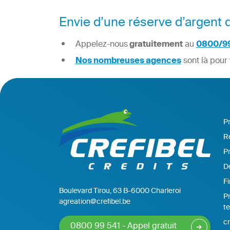
Envie d’une réserve d’argent d
Appelez-nous
gratuitement
au
0800/99
Nos nombreuses agences
sont là pour 
P
Ré
Pr
De
F
Boulevard Tirou, 63 B-6000 Charleroi
Pr
agreation@crefibel.be
t
cr
0800 99 541 - Appel gratuit