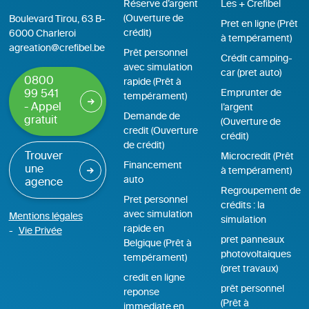
Réserve d’argent
Les + Crefibel
(Ouverture de
Boulevard Tirou, 63 B-
Pret en ligne (Prêt
crédit)
6000 Charleroi
à tempérament)
agreation@crefibel.be
Prêt personnel
Crédit camping-
avec simulation
car (pret auto)
0800
rapide (Prêt à
Emprunter de
99 541
tempérament)
- Appel
l’argent
Demande de
gratuit
(Ouverture de
credit (Ouverture
crédit)
de crédit)
Trouver
Microcredit (Prêt
Financement
une
à tempérament)
auto
agence
Regroupement de
Pret personnel
crédits : la
avec simulation
Mentions légales
simulation
rapide en
Vie Privée
pret panneaux
Belgique (Prêt à
photovoltaiques
tempérament)
(pret travaux)
credit en ligne
prêt personnel
reponse
(Prêt à
immediate en