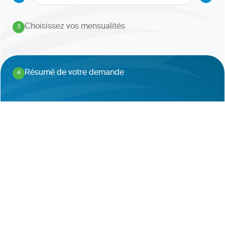
Choisissez vos mensualités
3
.
Résumé de votre demande
4
.