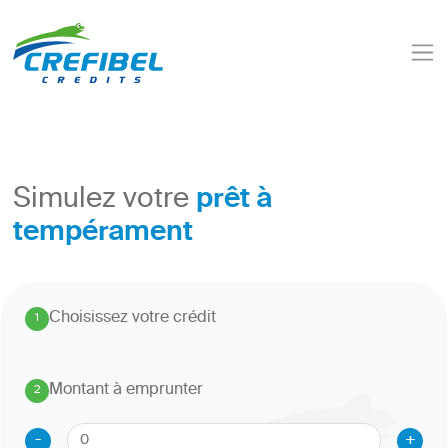
prêt à
Simulez votre
tempérament
Choisissez votre crédit
1
.
Montant à emprunter
2
.
-
+