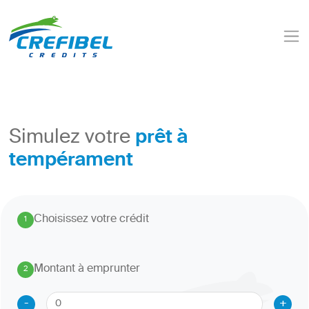
prêt à
Simulez votre
tempérament
Choisissez votre crédit
1
.
Montant à emprunter
2
.
-
+