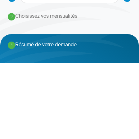
Choisissez vos mensualités
3
.
Résumé de votre demande
4
.