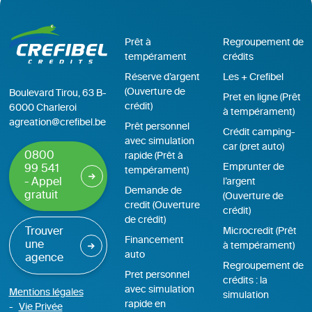
Prêt à
Regroupement de
tempérament
crédits
Réserve d’argent
Les + Crefibel
(Ouverture de
Boulevard Tirou, 63 B-
Pret en ligne (Prêt
crédit)
6000 Charleroi
à tempérament)
agreation@crefibel.be
Prêt personnel
Crédit camping-
avec simulation
car (pret auto)
0800
rapide (Prêt à
Emprunter de
99 541
tempérament)
- Appel
l’argent
Demande de
gratuit
(Ouverture de
credit (Ouverture
crédit)
de crédit)
Trouver
Microcredit (Prêt
Financement
une
à tempérament)
auto
agence
Regroupement de
Pret personnel
crédits : la
avec simulation
Mentions légales
simulation
rapide en
Vie Privée