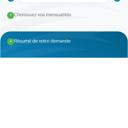
Choisissez vos mensualités
3
.
Résumé de votre demande
4
.