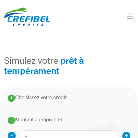
prêt à
Simulez votre
tempérament
Choisissez votre crédit
1
.
Montant à emprunter
2
.
-
+