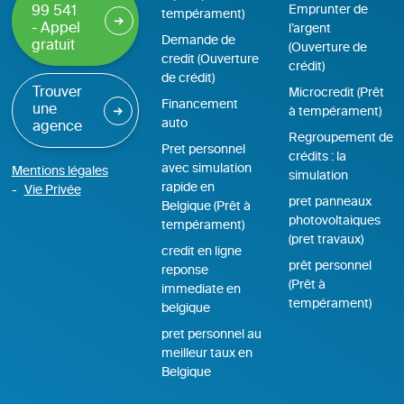
Emprunter de
99 541
tempérament)
- Appel
l’argent
Demande de
gratuit
(Ouverture de
credit (Ouverture
crédit)
de crédit)
Trouver
Microcredit (Prêt
Financement
une
à tempérament)
auto
agence
Regroupement de
Pret personnel
crédits : la
avec simulation
Mentions légales
simulation
rapide en
Vie Privée
pret panneaux
Belgique (Prêt à
photovoltaiques
tempérament)
(pret travaux)
credit en ligne
prêt personnel
reponse
(Prêt à
immediate en
tempérament)
belgique
pret personnel au
meilleur taux en
Belgique