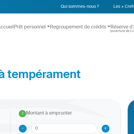
Qui sommes-nous ?
Les + Crefi
ccueil
Prêt personnel
Regroupement de crédits
Réserve d’
(ouverture de cré
 à tempérament
Montant à emprunter
2
.
-
+