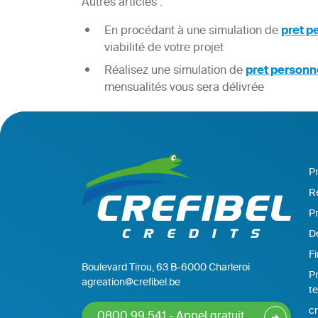
Autres articles :
En procédant à une simulation de
pret p
viabilité de votre projet
Réalisez une simulation de
pret personn
mensualités vous sera délivrée
P
Ré
Pr
De
F
Boulevard Tirou, 63 B-6000 Charleroi
Pr
agreation@crefibel.be
t
cr
0800 99 541 - Appel gratuit