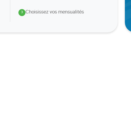
Choisissez vos mensualités
3
.