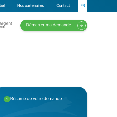
bel
Nos partenaires
Contact
FR
argent
Démarrer ma demande
dit)
Résumé de votre demande
4
.