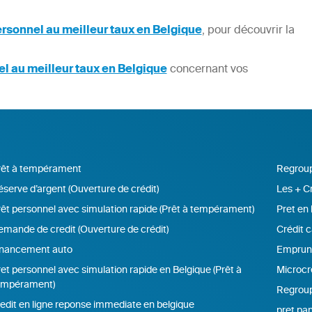
ersonnel au meilleur taux en Belgique
, pour découvrir la
el au meilleur taux en Belgique
concernant vos
rêt à tempérament
Regroup
serve d’argent (Ouverture de crédit)
Les + Cr
êt personnel avec simulation rapide (Prêt à tempérament)
Pret en 
mande de credit (Ouverture de crédit)
Crédit c
inancement auto
Emprunte
et personnel avec simulation rapide en Belgique (Prêt à
Microcr
empérament)
Regroup
edit en ligne reponse immediate en belgique
pret pan