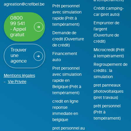
à tempérament)
agreation@crefibel.be
Prêt personnel
Crédit camping-
avec simulation
car (pret auto)
0800
rapide (Prêt à
Emprunter de
99 541
tempérament)
- Appel
l’argent
Demande de
gratuit
(Ouverture de
credit (Ouverture
crédit)
de crédit)
Trouver
Microcredit (Prêt
Financement
une
à tempérament)
auto
agence
Regroupement de
Pret personnel
crédits : la
avec simulation
Mentions légales
simulation
rapide en
Vie Privée
pret panneaux
Belgique (Prêt à
photovoltaiques
tempérament)
(pret travaux)
credit en ligne
prêt personnel
reponse
(Prêt à
immediate en
tempérament)
belgique
pret personnel au