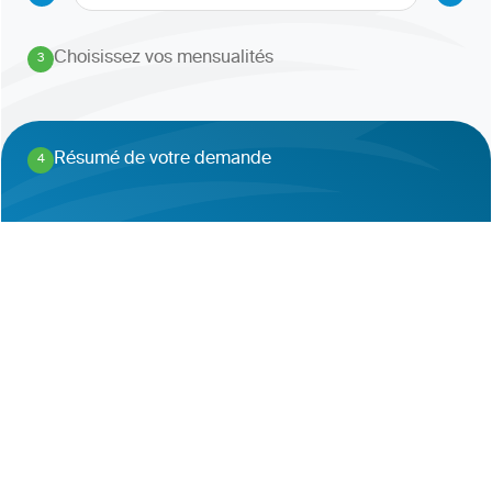
Choisissez vos mensualités
3
.
Résumé de votre demande
4
.