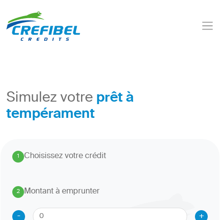
prêt à
Simulez votre
tempérament
Choisissez votre crédit
1
.
Montant à emprunter
2
.
-
+