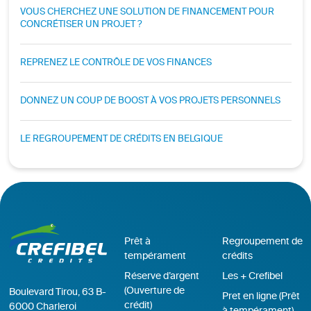
VOUS CHERCHEZ UNE SOLUTION DE FINANCEMENT POUR
CONCRÉTISER UN PROJET ?
REPRENEZ LE CONTRÔLE DE VOS FINANCES
DONNEZ UN COUP DE BOOST À VOS PROJETS PERSONNELS
LE REGROUPEMENT DE CRÉDITS EN BELGIQUE
Prêt à
Regroupement de
tempérament
crédits
Réserve d’argent
Les + Crefibel
(Ouverture de
Boulevard Tirou, 63 B-
Pret en ligne (Prêt
crédit)
6000 Charleroi