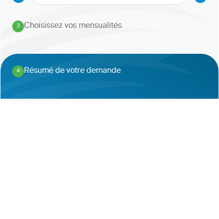
Choisissez vos mensualités
3
.
Résumé de votre demande
4
.