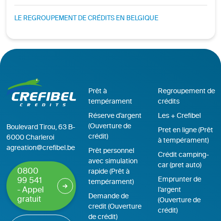
LE REGROUPEMENT DE CRÉDITS EN BELGIQUE
Prêt à
Regroupement de
tempérament
crédits
Réserve d’argent
Les + Crefibel
(Ouverture de
Boulevard Tirou, 63 B-
Pret en ligne (Prêt
crédit)
6000 Charleroi
à tempérament)
agreation@crefibel.be
Prêt personnel
Crédit camping-
avec simulation
car (pret auto)
0800
rapide (Prêt à
Emprunter de
99 541
tempérament)
- Appel
l’argent
Demande de
gratuit
(Ouverture de
credit (Ouverture
crédit)
de crédit)