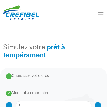
prêt à
Simulez votre
tempérament
Choisissez votre crédit
1
.
Montant à emprunter
2
.
-
+