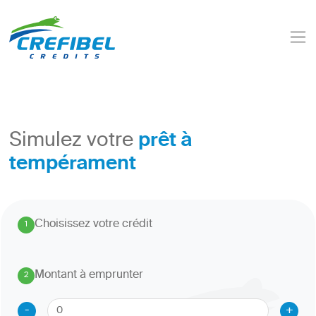
prêt à
Simulez votre
tempérament
Choisissez votre crédit
1
.
Montant à emprunter
2
.
-
+