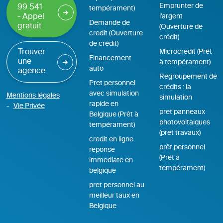
Emprunter de
99 541
tempérament)
- Appel
l’argent
Demande de
gratuit
(Ouverture de
credit (Ouverture
crédit)
de crédit)
Trouver
Microcredit (Prêt
Financement
une
à tempérament)
auto
agence
Regroupement de
Pret personnel
crédits : la
avec simulation
Mentions légales
simulation
rapide en
Vie Privée
pret panneaux
Belgique (Prêt à
photovoltaiques
tempérament)
(pret travaux)
credit en ligne
prêt personnel
reponse
(Prêt à
immediate en
tempérament)
belgique
pret personnel au
meilleur taux en
Belgique