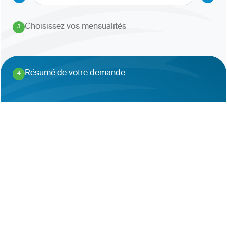
Choisissez vos mensualités
3
.
Résumé de votre demande
4
.