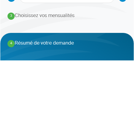
Choisissez vos mensualités
3
.
Résumé de votre demande
4
.