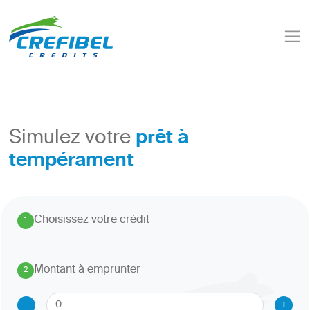
prêt à
Simulez votre
tempérament
Choisissez votre crédit
1
.
Montant à emprunter
2
.
-
+