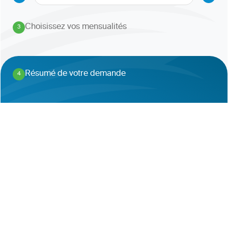
Choisissez vos mensualités
3
.
Résumé de votre demande
4
.