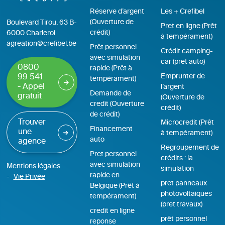
Réserve d’argent
Les + Crefibel
(Ouverture de
Boulevard Tirou, 63 B-
Pret en ligne (Prêt
crédit)
6000 Charleroi
à tempérament)
agreation@crefibel.be
Prêt personnel
Crédit camping-
avec simulation
car (pret auto)
0800
rapide (Prêt à
Emprunter de
99 541
tempérament)
- Appel
l’argent
Demande de
gratuit
(Ouverture de
credit (Ouverture
crédit)
de crédit)
Trouver
Microcredit (Prêt
Financement
une
à tempérament)
auto
agence
Regroupement de
Pret personnel
crédits : la
avec simulation
Mentions légales
simulation
rapide en
Vie Privée
pret panneaux
Belgique (Prêt à
photovoltaiques
tempérament)
(pret travaux)
credit en ligne
prêt personnel
reponse