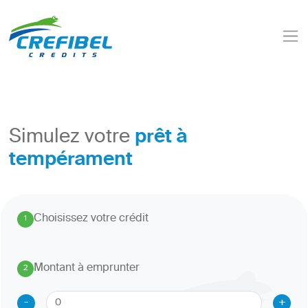
prêt à
Simulez votre
tempérament
Choisissez votre crédit
1
.
Montant à emprunter
2
.
-
+