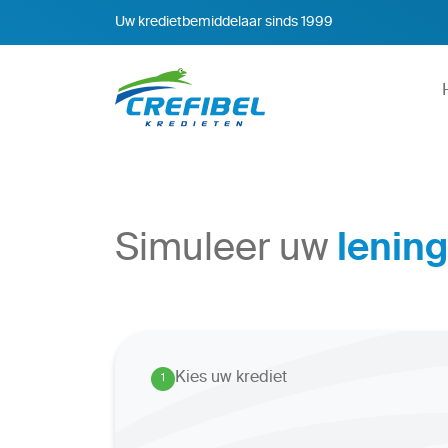
Uw kredietbemiddelaar sinds 1999
Simuleer uw
lening
Kies uw krediet
1
.