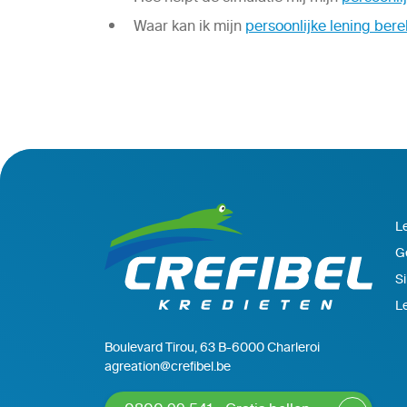
Waar kan ik mijn
persoonlijke lening ber
Le
G
Si
L
Boulevard Tirou, 63 B-6000 Charleroi
agreation@crefibel.be