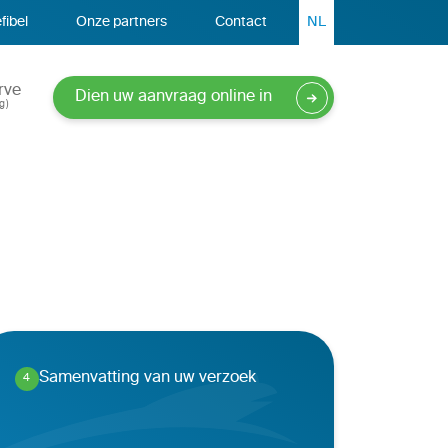
fibel
Onze partners
Contact
NL
rve
Dien uw aanvraag online in
g)
Samenvatting van uw verzoek
4
.