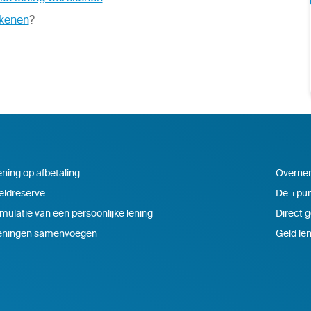
ekenen
?
ning op afbetaling
Overnem
eldreserve
De +pun
mulatie van een persoonlijke lening
Direct g
eningen samenvoegen
Geld len