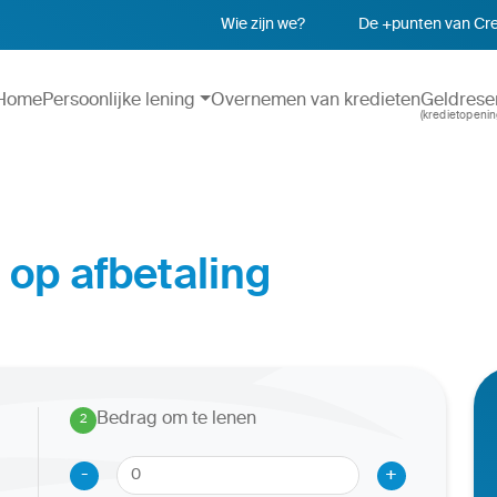
Wie zijn we?
De +punten van Cre
Home
Persoonlijke lening
Overnemen van kredieten
Geldrese
(kredietopenin
 op afbetaling
Bedrag om te lenen
2
.
-
+