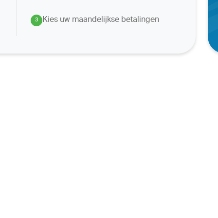
Kies uw maandelijkse betalingen
3
.