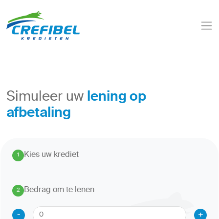
lening op
Simuleer uw
afbetaling
Kies uw krediet
1
.
Bedrag om te lenen
2
.
-
+