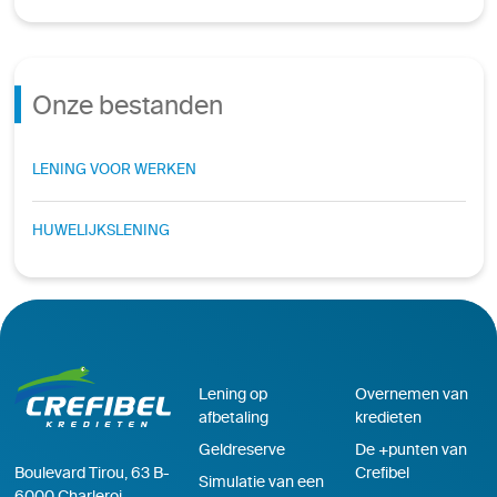
Onze bestanden
LENING VOOR WERKEN
HUWELIJKSLENING
Lening op
Overnemen van
afbetaling
kredieten
Geldreserve
De +punten van
Crefibel
Boulevard Tirou, 63 B-
Simulatie van een