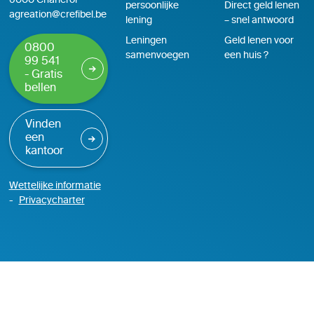
6000 Charleroi
persoonlijke
Direct geld lenen
agreation@crefibel.be
lening
– snel antwoord
Leningen
Geld lenen voor
0800
samenvoegen
een huis ?
99 541
- Gratis
bellen
Vinden
een
kantoor
Wettelijke informatie
Privacycharter