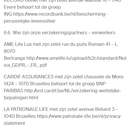
RECORD BANK met zijn zetel avenue Matisse 16 – 1140
Evere behoort tot de groep
ING https://www.recordbank.be/nl/bescherming-
persoonlijke-levenssfeer
6.6 Wie zijn onze verzekeringspartners – verwerkers
AME Life Lux met zijn zetel rue du puits Romain 41 – L
8070
Bertrange http://www.amelife.lu/upload/b2c/standard/Not
ice_GDPR_-_FR_.pdf
CARDIF ASSURANCES met zijn zetel chaussée de Mons
1424 – 1070 Bruxelles behoort tot de groep BNP
PARIBAS http://srd.cardif.be/NL/verzekering-wettelijke-
bepalingen.html
LA PATRONALE LIFE met zijn zetel avenue Beliard 3 –
1040 Bruxelles https://www.patronale-life.be/nl/privacy-
statement