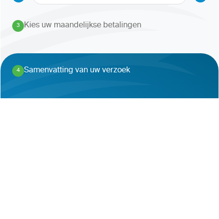
Kies uw maandelijkse betalingen
3
.
Samenvatting van uw verzoek
4
.