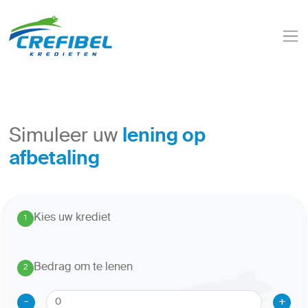
lening op
Simuleer uw
afbetaling
Kies uw krediet
1
.
Bedrag om te lenen
2
.
-
+