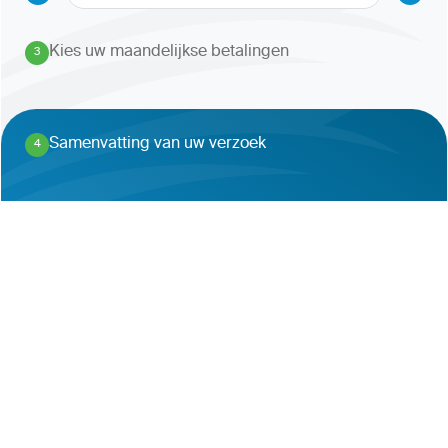
Kies uw maandelijkse betalingen
3
.
Samenvatting van uw verzoek
4
.