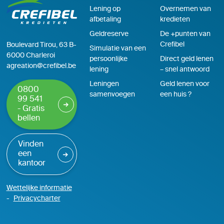
Lening op
Overnemen van
afbetaling
kredieten
Geldreserve
De +punten van
Crefibel
Boulevard Tirou, 63 B-
Simulatie van een
6000 Charleroi
persoonlijke
Direct geld lenen
agreation@crefibel.be
lening
– snel antwoord
Leningen
Geld lenen voor
0800
samenvoegen
een huis ?
99 541
- Gratis
bellen
Vinden
een
kantoor
Wettelijke informatie
Privacycharter