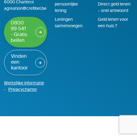
6000 Charleroi
persoonlijke
Direct geld lenen
agreation@crefibel.be
lening
– snel antwoord
Leningen
Geld lenen voor
0800
samenvoegen
een huis ?
99 541
- Gratis
bellen
Vinden
een
kantoor
Wettelijke informatie
Privacycharter