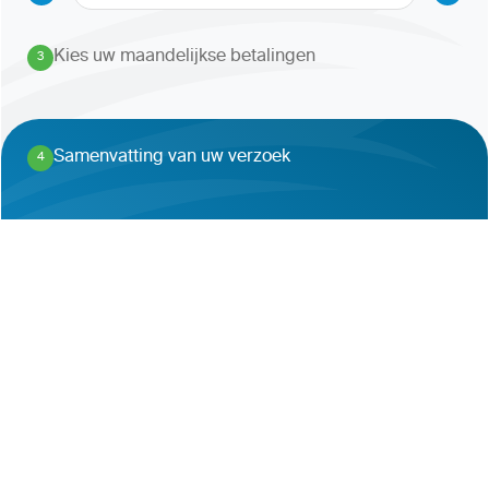
Kies uw maandelijkse betalingen
3
.
Samenvatting van uw verzoek
4
.