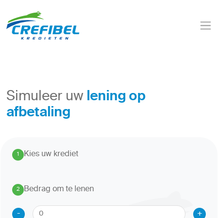
lening op
Simuleer uw
afbetaling
Kies uw krediet
1
.
Bedrag om te lenen
2
.
-
+