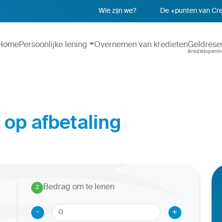
Wie zijn we?
De +punten van Cre
Home
Persoonlijke lening
Overnemen van kredieten
Geldrese
(kredietopenin
 op afbetaling
Bedrag om te lenen
2
.
-
+