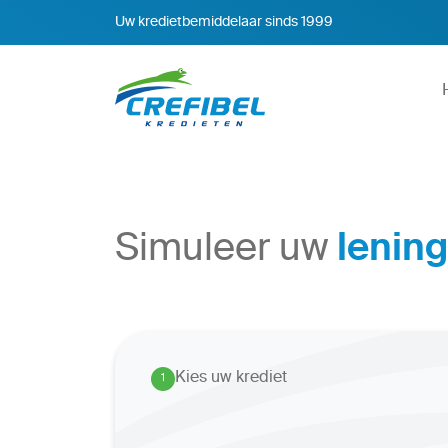
Uw kredietbemiddelaar sinds 1999
Simuleer uw
lening
Kies uw krediet
1
.