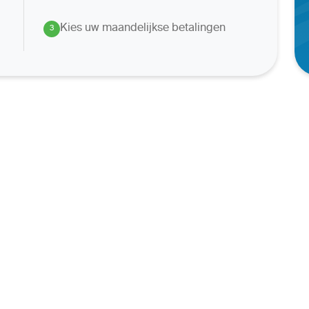
Kies uw maandelijkse betalingen
3
.