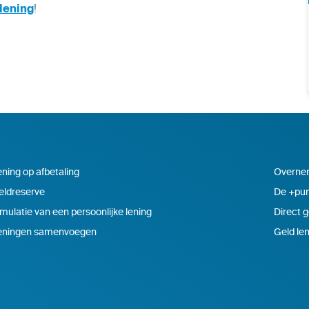
 lening
!
ning op afbetaling
Overnem
eldreserve
De +pun
mulatie van een persoonlijke lening
Direct g
eningen samenvoegen
Geld len