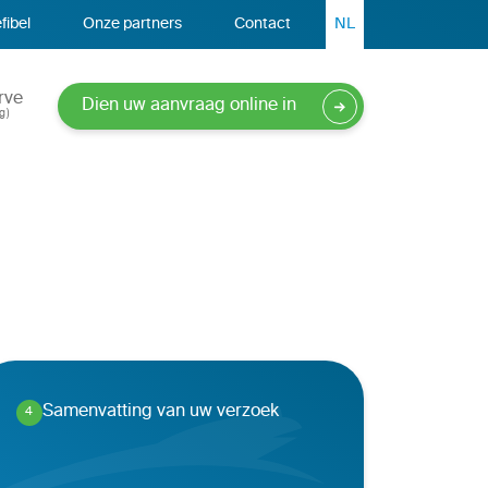
fibel
Onze partners
Contact
NL
rve
Dien uw aanvraag online in
g)
Samenvatting van uw verzoek
4
.