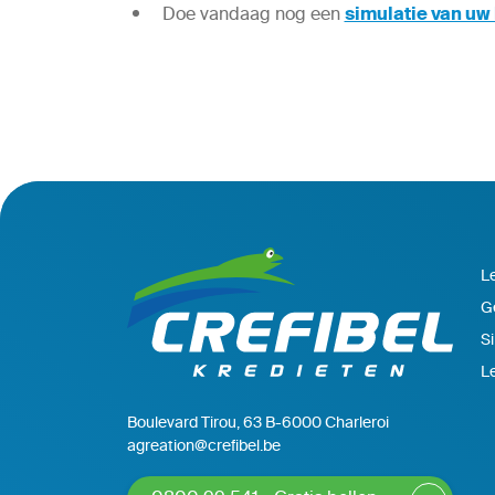
Doe vandaag nog een
simulatie van uw
Le
G
Si
L
Boulevard Tirou, 63 B-6000 Charleroi
agreation@crefibel.be