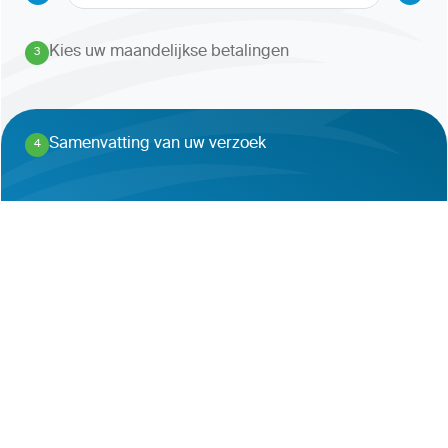
Kies uw maandelijkse betalingen
3
.
Samenvatting van uw verzoek
4
.