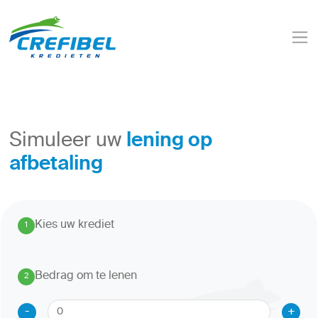
lening op
Simuleer uw
afbetaling
Kies uw krediet
1
.
Bedrag om te lenen
2
.
-
+