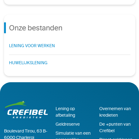
Onze bestanden
LENING VOOR WERKEN
HUWELIJKSLENING
Lening op
Overnemen van
afbetaling
kredieten
Geldreserve
De +punten van
Crefibel
Boulevard Tirou, 63 B-
Simulatie van een
6000 Charleroi