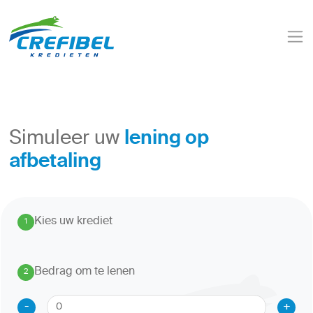
lening op
Simuleer uw
afbetaling
Kies uw krediet
1
.
Bedrag om te lenen
2
.
-
+