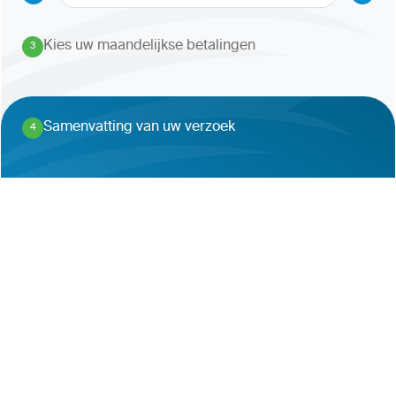
Kies uw maandelijkse betalingen
3
.
Samenvatting van uw verzoek
4
.