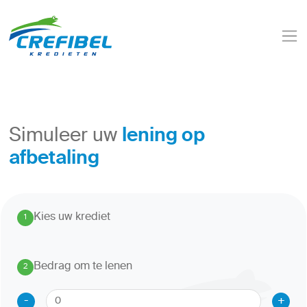
lening op
Simuleer uw
afbetaling
Kies uw krediet
1
.
Bedrag om te lenen
2
.
-
+