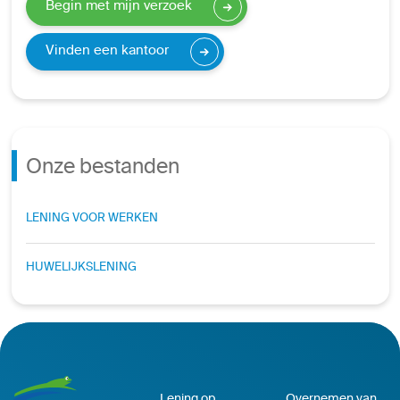
Begin met mijn verzoek
Vinden een kantoor
Onze bestanden
LENING VOOR WERKEN
HUWELIJKSLENING
Lening op
Overnemen van