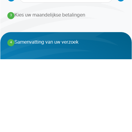
Kies uw maandelijkse betalingen
3
.
Samenvatting van uw verzoek
4
.