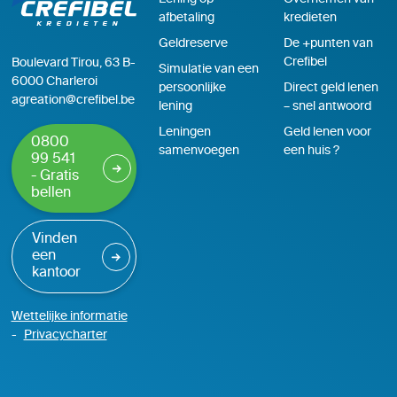
afbetaling
kredieten
Geldreserve
De +punten van
Crefibel
Boulevard Tirou, 63 B-
Simulatie van een
6000 Charleroi
persoonlijke
Direct geld lenen
agreation@crefibel.be
lening
– snel antwoord
Leningen
Geld lenen voor
0800
samenvoegen
een huis ?
99 541
- Gratis
bellen
Vinden
een
kantoor
Wettelijke informatie
Privacycharter