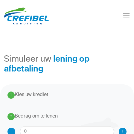
lening op
Simuleer uw
afbetaling
Kies uw krediet
1
.
Bedrag om te lenen
2
.
-
+