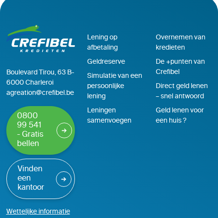
Lening op
Overnemen van
afbetaling
kredieten
Geldreserve
De +punten van
Crefibel
Boulevard Tirou, 63 B-
Simulatie van een
6000 Charleroi
persoonlijke
Direct geld lenen
agreation@crefibel.be
lening
– snel antwoord
Leningen
Geld lenen voor
0800
samenvoegen
een huis ?
99 541
- Gratis
bellen
Vinden
een
kantoor
Wettelijke informatie