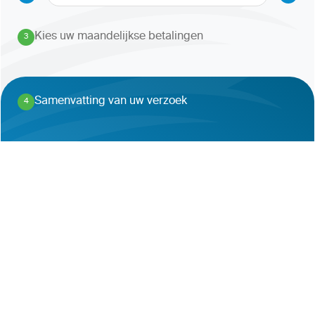
Kies uw maandelijkse betalingen
3
.
Samenvatting van uw verzoek
4
.